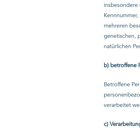
insbesondere 
Kennnummer, z
mehreren beso
genetischen, p
natürlichen Pe
b) betroffene 
Betroffene Pers
personenbezog
verarbeitet we
c) Verarbeitun