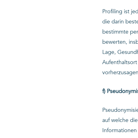
Profiling ist 
die darin bes
bestimmte pers
bewerten, insb
Lage, Gesundhe
Aufenthaltsort
vorherzusagen
f) Pseudonymi
Pseudonymisie
auf welche di
Informationen