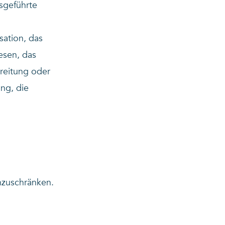
usgeführte
ation, das
esen, das
reitung oder
ng, die
nzuschränken.