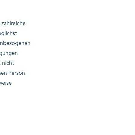
 zahlreiche
glichst
nenbezogenen
agungen
 nicht
nen Person
weise