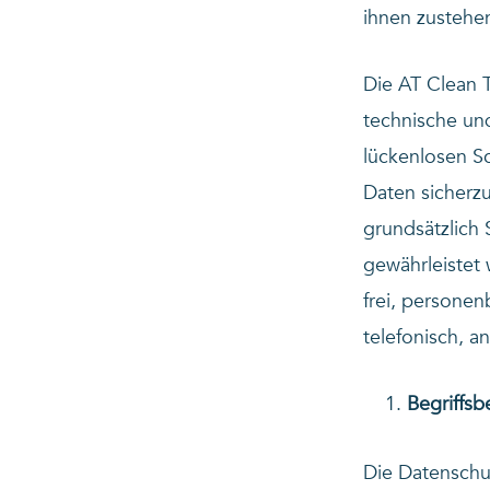
ihnen zustehe
Die AT Clean T
technische un
lückenlosen S
Daten sicherz
grundsätzlich 
gewährleistet
frei, persone
telefonisch, a
Begriffs
Die Datenschu