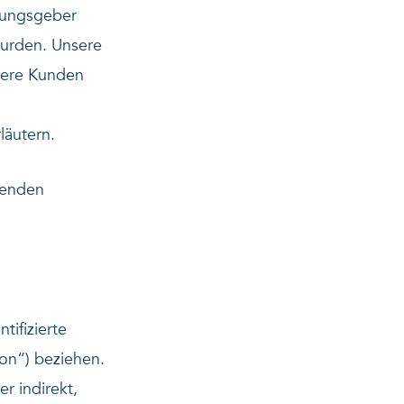
dnungsgeber
urden. Unsere
nsere Kunden
läutern.
genden
tifizierte
son“) beziehen.
er indirekt,