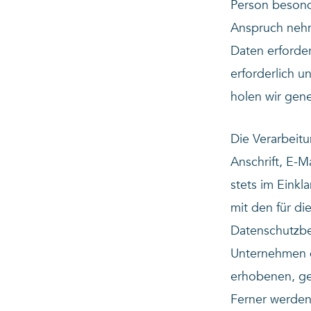
Person besond
Anspruch neh
Daten erforde
erforderlich u
holen wir gene
Die Verarbeit
Anschrift, E-M
stets im Eink
mit den für d
Datenschutzbe
Unternehmen d
erhobenen, ge
Ferner werden