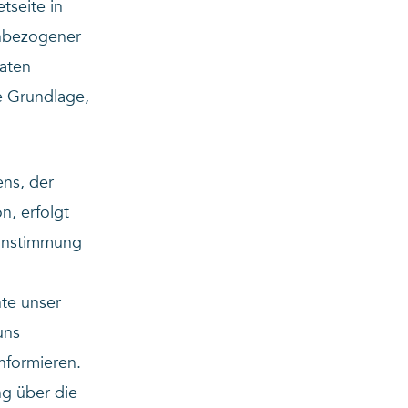
tseite in
nbezogener
Daten
he Grundlage,
ns, der
n, erfolgt
einstimmung
te unser
uns
nformieren.
ng über die